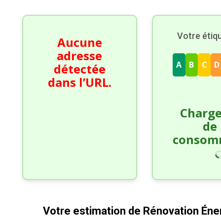
Votre étiq
Aucune
adresse
A
B
C
D
détectée
dans l’URL.
Charg
de 
consom
Votre estimation de Rénovation Éne