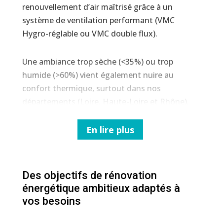
renouvellement d’air maîtrisé grâce à un
système de ventilation performant (VMC
Hygro-réglable ou VMC double flux).
Une ambiance trop sèche (<35%) ou trop
humide (>60%) vient également nuire au
confort thermique, surtout dans nos
départements (Loire, Haute-Loire et Rhône).
C’est pourquoi la mise en place d’une VMC
vient équilibrer l’hygrométrie intérieure en
En lire plus
évacuant une partie importante de l’humidité
dégagée (douche, cuisine, respiration…) et en
assurant un renouvellement d’air idéal.
Des objectifs de rénovation
énergétique ambitieux adaptés à
Pour chaque projet nous estimons l’économie
vos besoins
d’énergie envisagée grâce à une évaluation
thermique et vous présentons tous les