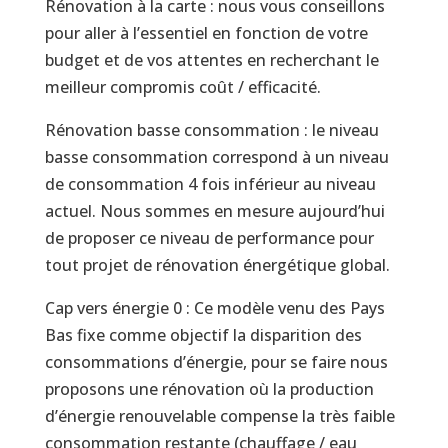
Rénovation à la carte : nous vous conseillons
dispositifs d’aide et de financement
pour aller à l’essentiel en fonction de votre
envisageables pour votre projet.
budget et de vos attentes en recherchant le
meilleur compromis coût / efficacité.
Diviser par 4 sa facture énergétique c’est
possible !
Rénovation basse consommation : le niveau
basse consommation correspond à un niveau
Aujourd’hui, la moyenne du parc de logement
de consommation 4 fois inférieur au niveau
se classe en étiquette D autour de 210
actuel. Nous sommes en mesure aujourd’hui
kWh/m2/an pour une facture moyenne de
de proposer ce niveau de performance pour
1500 à 2000€ par an pour le chauffage et la
tout projet de rénovation énergétique global.
production d’eau chaude.
Cap vers énergie 0 : Ce modèle venu des Pays
C’est pourquoi une rénovation complète bien
Bas fixe comme objectif la disparition des
conduite permet d’atteindre des niveaux basse
consommations d’énergie, pour se faire nous
consommation ou passif observés en neuf,
proposons une rénovation où la production
entraînant des consommations plus de 4 fois
d’énergie renouvelable compense la très faible
plus faibles comparé à la consommation
consommation restante (chauffage / eau
moyenne.