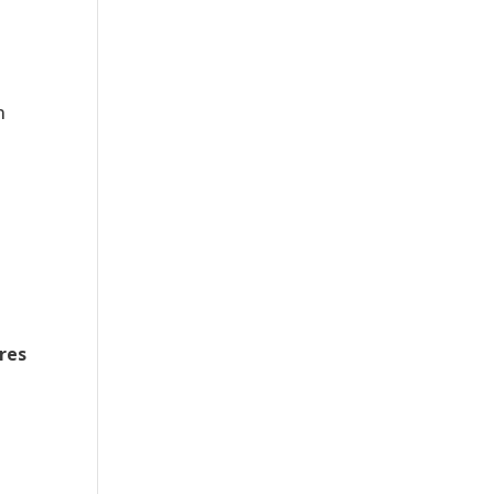
s
n
res