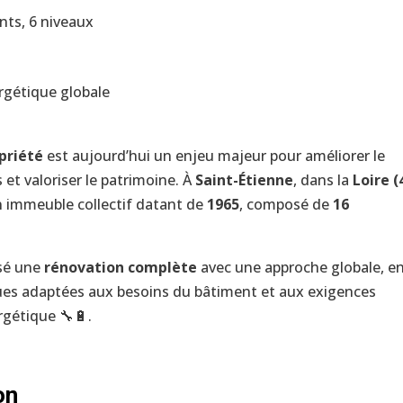
nts, 6 niveaux
ergétique globale
priété
est aujourd’hui un enjeu majeur pour améliorer le
 et valoriser le patrimoine. À
Saint-Étienne
, dans la
Loire (
un immeuble collectif datant de
1965
, composé de
16
isé une
rénovation complète
avec une approche globale, e
ues adaptées aux besoins du bâtiment et aux exigences
rgétique 🔧🔋.
on