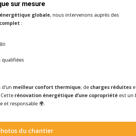
que sur mesure
 énergétique globale
, nous intervenons auprès des
complet
:
âti
 qualifiées
s d’un
meilleur confort thermique
, de
charges réduites
e
. Cette
rénovation énergétique d’une copropriété
est un 
e et responsable 🌍.
hotos du chantier