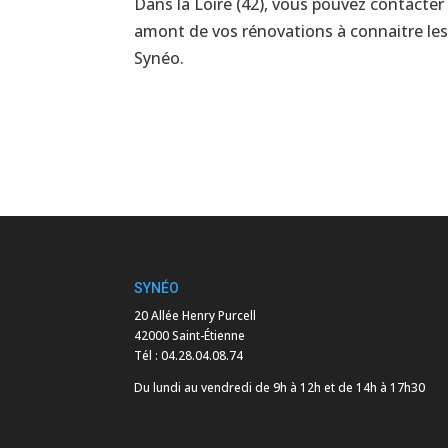
Dans la Loire (42), vous pouvez contacte
amont de vos rénovations à connaitre les 
Synéo.
SYNÉO
20 Allée Henry Purcell
42000 Saint-Étienne
Tél :
04.28.04.08.74
Du lundi au vendredi de 9h à 12h et de 14h à 17h30