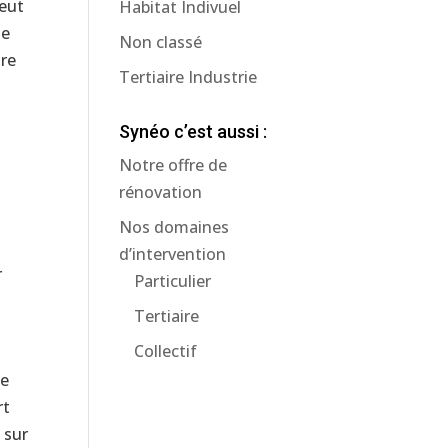
peut
Habitat Indivuel
le
Non classé
ire
Tertiaire Industrie
Synéo c’est aussi :
Notre offre de
rénovation
Nos domaines
d’intervention
r
Particulier
Tertiaire
Collectif
ue
rt
 sur