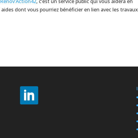
r
Rénov’Action42
, c’est un service public qui vous aidera en
aides dont vous pourriez bénéficier en lien avec les travau